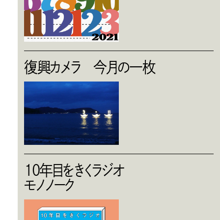
復興カメラ 今月の一枚
10年目をきくラジオ
モノノーク