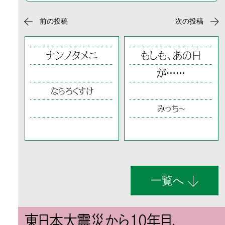
前の投稿
次の投稿
ナンノタメニ
もしも、あの日
が……
ならろくすけ
みっち～
一覧へ
東日本大震災から10年目、