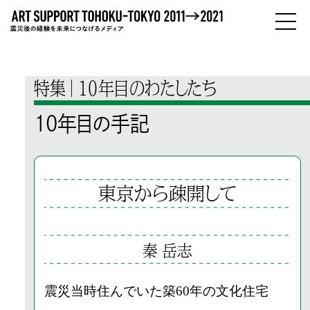
PEOPLE
ひとびと
特集
10年目のわたしたち
ABOUT
10年目の手記
わたしたちについて
東京から疎開して
秦 岳志
震災当時住んでいた築60年の文化住宅