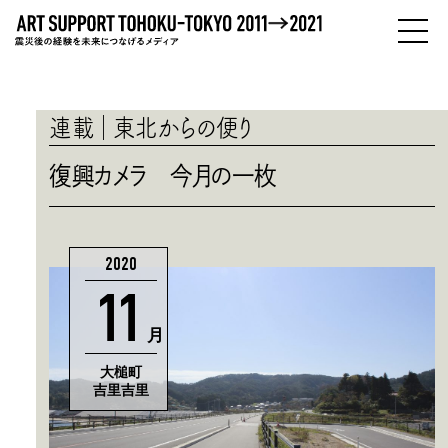
PEOPLE
ひとびと
連載
東北からの便り
ABOUT
復興カメラ 今月の一枚
わたしたちについて
2020
11
月
大槌町
吉里吉里