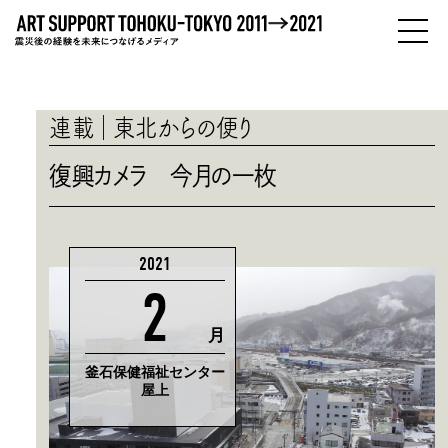
PEOPLE
ひとびと
連載
東北からの便り
ABOUT
復興カメラ 今月の一枚
わたしたちについて
2021
2
月
釜石保健福祉センター
屋上