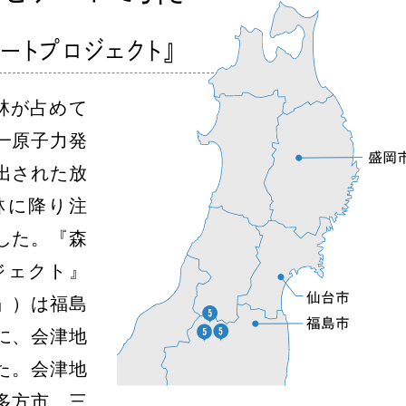
ートプロジェクト』
林が占めて
一原子力発
出された放
林に降り注
した。『森
ジェクト』
』）は福島
に、会津地
った。会津地
多方市、三