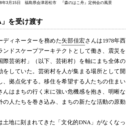
018年3月15日 福島県会津若松市 『森のはこ舟』定例会の風景
A」を受け渡す
ーディネーターを務めた
矢部佳宏
さんは1978年西
ランドスケープアーキテクトとして働き、震災を
国際芸術村」（以下、芸術村）を軸にまち全体の
動をしていた。芸術村を人が集まる場所として開
し、拠点化する。移住を希望する人たちの住まい
さんはまちの行く末に強い危機感を抱き、明晰な
外の人たちを巻き込み、まちの新たな活動の原動
は土地に刻まれてきた「文化的DNA」がなくなっ