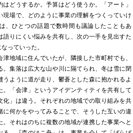
約はどうするか。予算はどう使うか。「アート」
い現場で、どのように事業の理解をつくっていけ
は、ひとつの話題で数時間も議論したこともあ
は語りにくい悩みを共有し、次の一手を見出すた
になっていった。
会津地域に住んでいたが、隣接した市町村でも、
かる。集落は広大な山や川に隔てられ、冬は雪に閉
縫うように道が走り、鬱蒼とした森に抱かれるよ
た。「会津」というアイデンティティを共有して
文化」は違う。それぞれの地域での取り組みを共
緒に何かをやってみることで、そうした互いの違
た。それはのちに複数の地域が連携した事業へと
なる。『森のはこ舟』は、事業を介して「ばらば