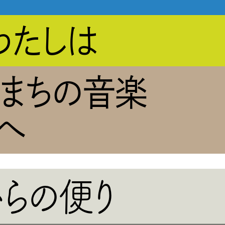
わたしは
のまちの音楽
へ
ら
の便り