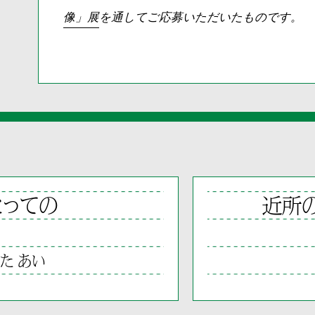
像」展
を通してご応募いただいたものです。
とっての
近所
た あい