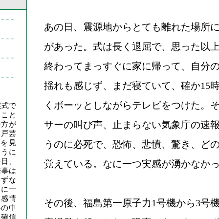
あの日、震源地からとても離れた場所
があった。式は長く退屈で、思った以
終わってまっすぐに家に帰って、自分の部
揺れも感じず、まだ寝ていて、確か15時
くボーッとしながらテレビをつけた。
業式で
ること
サーの叫び声、止まらない気象庁の速
の方が
水戸芸
を見
うのに必死で、恐怖、悲憤、驚き、ど
ように
の日、
覚えている。なに一つ実感が湧かなか
来事は
はずな
当に一
な感情
その後、福島第一原子力1号機から3号
心の中
と確信