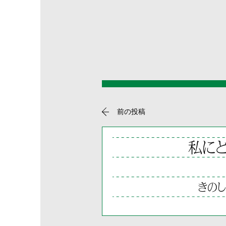
前の投稿
私に
きのし