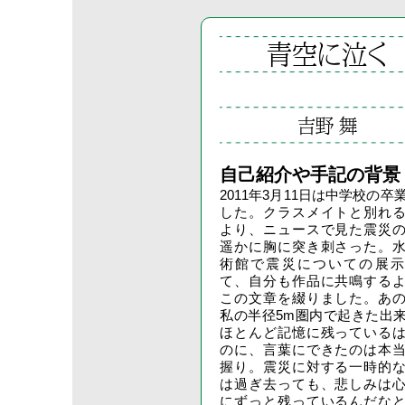
青空に泣く
吉野 舞
自己紹介や手記の背景
2011年3月11日は中学校の卒
した。クラスメイトと別れ
より、ニュースで見た震災
遥かに胸に突き刺さった。
術館で震災についての展示
て、自分も作品に共鳴する
この文章を綴りました。あ
私の半径5m圏内で起きた出
ほとんど記憶に残っている
のに、言葉にできたのは本
握り。震災に対する一時的
は過ぎ去っても、悲しみは
にずっと残っているんだな