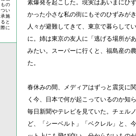
素爆発を起こした。現実はあいまにひ
るもの
につい
かった小さな私の街にもそのひずみが
伝承施
いると
人々が避難してきて、東京で暮らして
実際に
。
に。姉は東京の友人に「逃げる場所が
みたい。スーパーに行くと、福島産の
た。
春休みの間、メディアはずっと震災に
く今、日本で何が起こっているのか知
毎日新聞やテレビを見ていた。チェル
ど、「シーベルト」「ベクレル」と、
ット上にも飛び交い、分からないもの