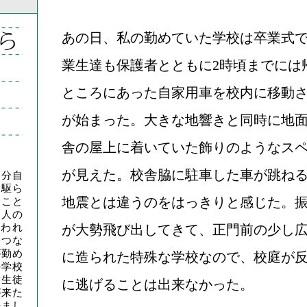
ら
あの日、私の勤めていた学校は卒業式
業生達も保護者とともに2時頃までには
ところにあった自家用車を校内に移動
が始まった。大きな地響きと同時に地
舎の屋上に着いていた飾りのようなス
が見えた。校舎脇に駐車した車が跳ね
自分自
に駆ら
地震とは違うのをはっきりと感じた。
うこと
な人の
われ
が大勢飛び出してきて、正門前の少し
一つな
が勤め
に造られた特殊な学校なので、校庭が
の学校
童生徒
に逃げることは出来なかった。
が来た
来まし