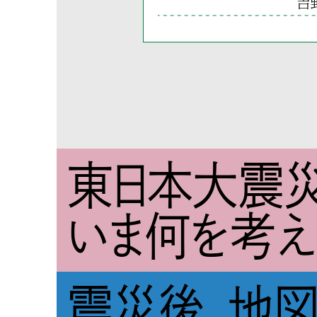
吉
東日本大震災
いま何を考え
震災後、地