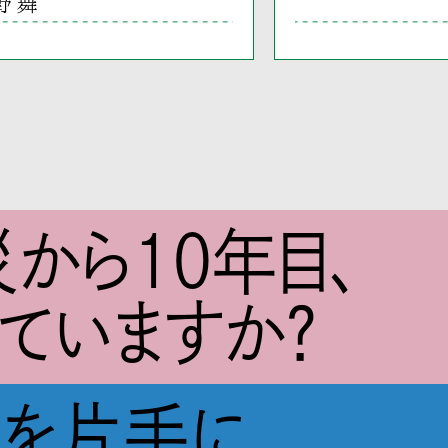
野 舞
から10年目、
ていますか？
図を片手に