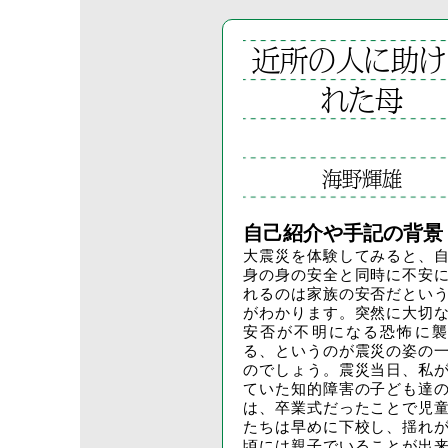
近所の人に助け
れた母
海野輝雄
自己紹介や手記の背景
大震災を体験してみると、
身の身の安全と同時に不安
れるのは家族の安否だとい
がわかります。突然に大切
安否が不明になる恐怖に襲
る、というのが震災の姿の
のでしょう。震災当日、私
ていた知的障害の子ども達
は、卒業式だったことで児
たちは早めに下校し、揺れ
頃には親子でいることが出