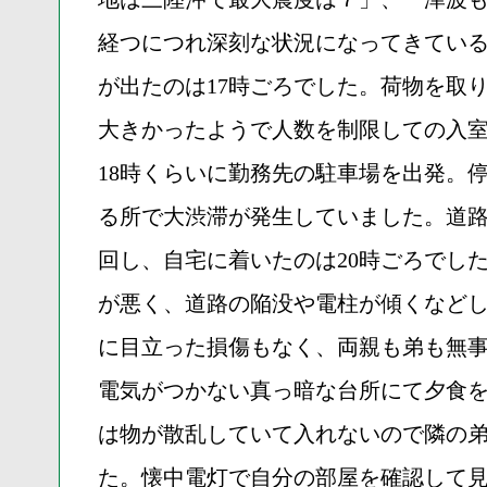
経つにつれ深刻な状況になってきてい
が出たのは17時ごろでした。荷物を取
大きかったようで人数を制限しての入
18時くらいに勤務先の駐車場を出発。
る所で大渋滞が発生していました。道
回し、自宅に着いたのは20時ごろでし
が悪く、道路の陥没や電柱が傾くなど
に目立った損傷もなく、両親も弟も無
電気がつかない真っ暗な台所にて夕食
は物が散乱していて入れないので隣の
た。懐中電灯で自分の部屋を確認して見