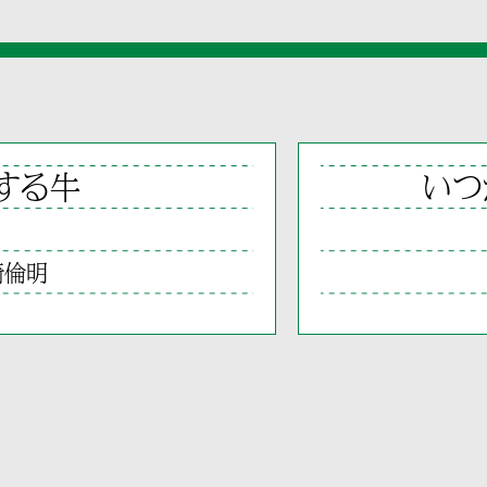
する牛
いつ
崎倫明