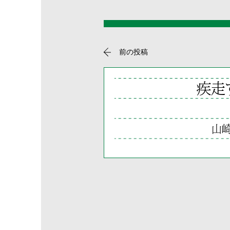
前の投稿
疾走
山