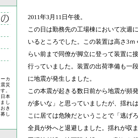
日の
2011年3月11日午後。
この日は勤務先の工場棟において次週
いるところでした。この装置は高さ3ｍ
らい前まで同僚が脚立に登って装置に
行っていました。装置の出荷準備も一段落
に地震が発生しました。
メーカ
大震災
この本震が起きる数日前から地震が頻
です。
東日本
まし
が多いな」と思っていましたが、揺れ
ておき
応募し
こに居ては危険だということで「逃げ
全員が外へと退避しました。揺れが収