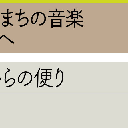
のまちの音楽
へ
ら
の便り