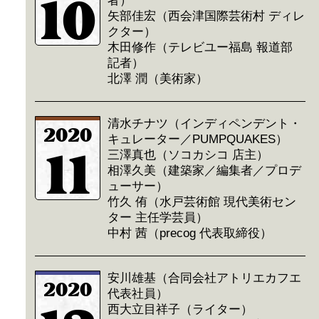
10
者）
矢部佳宏（西会津国際芸術村 ディレ
クター）
木田修作（テレビユー福島 報道部
記者）
北澤 潤（美術家）
清水チナツ（インディペンデント・
2020
キュレーター／PUMPQUAKES）
11
三澤真也（ソコカシコ 店主）
相澤久美（建築家／編集者／プロデ
ューサー）
竹久 侑（水戸芸術館 現代美術セン
ター 主任学芸員）
中村 茜（precog 代表取締役）
安川雄基（合同会社アトリエカフエ
2020
代表社員）
西大立目祥子（ライター）