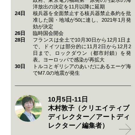
政府、東京電力福島第一原発の汚染水の海
洋放出の決定を11月以降に延期
24日
核兵器を全面禁止する核兵器禁止条約を批
准した国・地域が50に達し、2021年1月発
効が決定
26日
臨時国会開会
28日
フランスは全土で10月30日から12月1日ま
で、ドイツは部分的に11月2日から12月2
日まで、ロックダウン（都市封鎖）を発
表。ヨーロッパで感染が再拡大
30日
トルコとギリシアのあいだにあるエーゲ海
でM7.0の地震が発生
10月5日-11日
木村敦子（クリエイティブ
ディレクター／アートディ
レクター／編集者）