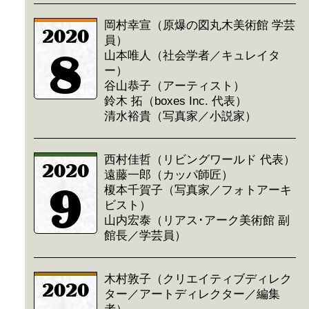
岡村幸宣（原爆の図丸木美術館 学芸
2020
員）
8
山本唯人（社会学者／キュレイタ
ー）
谷山恭子（アーティスト）
鈴木 拓（boxes Inc. 代表）
清水裕貴（写真家／小説家）
西村佳哲（リビングワールド 代表）
2020
遠藤一郎（カッパ師匠）
9
榎本千賀子（写真家／フォトアーキ
ビスト）
山内宏泰（リアス･アーク美術館 副
館長／学芸員）
木村敦子（クリエイティブディレク
2020
ター／アートディレクター／編集