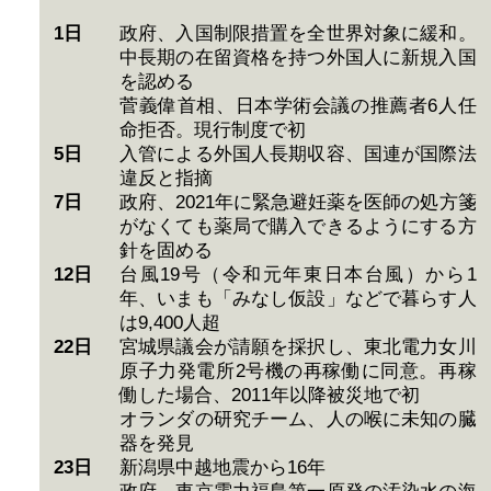
1日
政府、入国制限措置を全世界対象に緩和。
中長期の在留資格を持つ外国人に新規入国
を認める
菅義偉首相、日本学術会議の推薦者6人任
命拒否。現行制度で初
5日
入管による外国人長期収容、国連が国際法
違反と指摘
7日
政府、2021年に緊急避妊薬を医師の処方箋
がなくても薬局で購入できるようにする方
針を固める
12日
台風19号（令和元年東日本台風）から1
年、いまも「みなし仮設」などで暮らす人
は9,400人超
22日
宮城県議会が請願を採択し、東北電力女川
原子力発電所2号機の再稼働に同意。再稼
働した場合、2011年以降被災地で初
オランダの研究チーム、人の喉に未知の臓
器を発見
23日
新潟県中越地震から16年