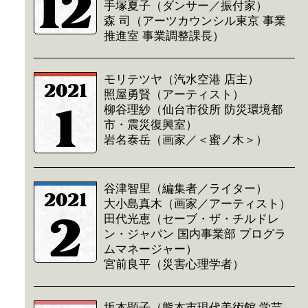
12
手塚夏子（ダンサー／振付家）
森 司（アーツカウンシル東京 事業
推進室 事業調整課長）
モリテツヤ（汽水空港 店主）
2021
照屋勇賢（アーティスト）
1
柳谷理紗（仙台市役所 防災環境都
市・震災復興室）
岩名泰岳（画家／＜蜜ノ木＞）
谷津智里（編集者／ライター）
2021
大小島真木（画家／アーティスト）
2
田代光恵（セーブ・ザ・チルドレ
ン・ジャパン 国内事業部 プログラ
ムマネージャー）
宮前良平（災害心理学者）
坂本顕子（熊本市現代美術館 学芸