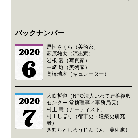
バックナンバー
是恒さくら（美術家）
2020
萩原雄太（演出家）
6
岩根 愛（写真家）
中﨑 透（美術家）
高橋瑞木（キュレーター）
大吹哲也（NPO法人いわて連携復興
2020
センター 常務理事／事務局長）
7
村上 慧（アーティスト）
村上しほり（都市史・建築史研究
者）
きむらとしろうじんじん（美術家）