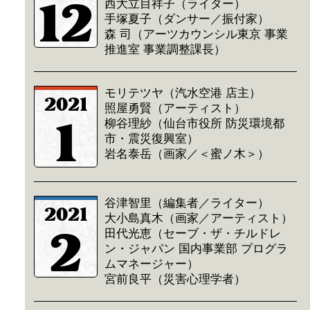
12
西大立目祥子（ライター）
手塚夏子（ダンサー／振付家）
森 司（アーツカウンシル東京 事業
推進室 事業調整課長）
モリテツヤ（汽水空港 店主）
2021
照屋勇賢（アーティスト）
1
柳谷理紗（仙台市役所 防災環境都
市・震災復興室）
岩名泰岳（画家／＜蜜ノ木＞）
谷津智里（編集者／ライター）
2021
大小島真木（画家／アーティスト）
2
田代光恵（セーブ・ザ・チルドレ
ン・ジャパン 国内事業部 プログラ
ムマネージャー）
宮前良平（災害心理学者）