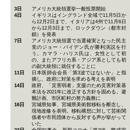
3日
アメリカ大統領選挙一般投票開始
4日
イギリスはイングランド全域で11月5日か
ら12月2日まで、イタリアは4州で11月6日
から12月3日まで、ロックダウン（都市封
鎖）を発表
7日
アメリカ大統領選で当選確実となった民主
党のジョー・バイデン氏が勝利演説を行
う。カマラ・ハリス氏は、女性として初
の、またアフリカ系・アジア系としても初
の副大統領に就任することに
11日
日本医師会会長「第3波ではないか」と指
摘し、政府に対策を求める考えを表明
14日
政府、「災害弱者」支援のため災害対策基
本法を2021年に改正する方針を固める。避
難計画、市区町村の努力義務に
16日
宮城県知事、宮城県美術館移転を断念し、
現地改修を表明。移転構想に対して芸術関
係者や市民団体から反対する声が挙がって
いた