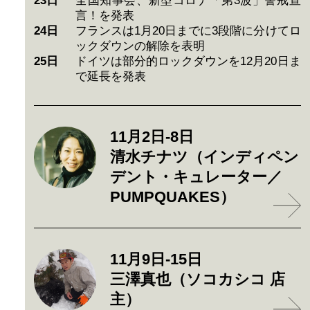
23日
全国知事会、新型コロナ「第3波」警戒宣
言！を発表
24日
フランスは1月20日までに3段階に分けてロ
ックダウンの解除を表明
25日
ドイツは部分的ロックダウンを12月20日ま
で延長を発表
11月2日-8日
清水チナツ（インディペン
デント・キュレーター／
PUMPQUAKES）
11月9日-15日
三澤真也（ソコカシコ 店
主）