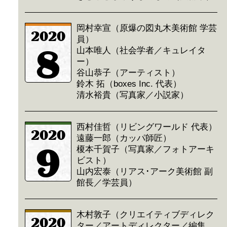
岡村幸宣（原爆の図丸木美術館 学芸
2020
員）
8
山本唯人（社会学者／キュレイタ
ー）
谷山恭子（アーティスト）
鈴木 拓（boxes Inc. 代表）
清水裕貴（写真家／小説家）
西村佳哲（リビングワールド 代表）
2020
遠藤一郎（カッパ師匠）
9
榎本千賀子（写真家／フォトアーキ
ビスト）
山内宏泰（リアス･アーク美術館 副
館長／学芸員）
木村敦子（クリエイティブディレク
2020
ター／アートディレクター／編集