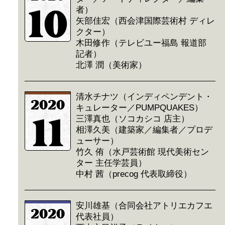
10
者）
矢部佳宏（西会津国際芸術村 ディレ
クター）
木田修作（テレビユー福島 報道部
記者）
北澤 潤（美術家）
清水チナツ（インディペンデント・
2020
キュレーター／PUMPQUAKES）
11
三澤真也（ソコカシコ 店主）
相澤久美（建築家／編集者／プロデ
ューサー）
竹久 侑（水戸芸術館 現代美術セン
ター 主任学芸員）
中村 茜（precog 代表取締役）
安川雄基（合同会社アトリエカフエ
2020
代表社員）