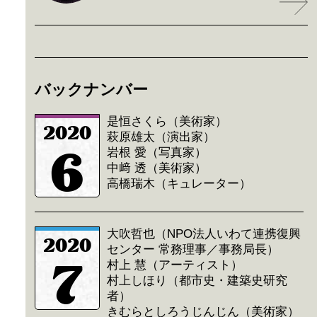
バックナンバー
是恒さくら（美術家）
2020
萩原雄太（演出家）
6
岩根 愛（写真家）
中﨑 透（美術家）
高橋瑞木（キュレーター）
大吹哲也（NPO法人いわて連携復興
2020
センター 常務理事／事務局長）
7
村上 慧（アーティスト）
村上しほり（都市史・建築史研究
者）
きむらとしろうじんじん（美術家）