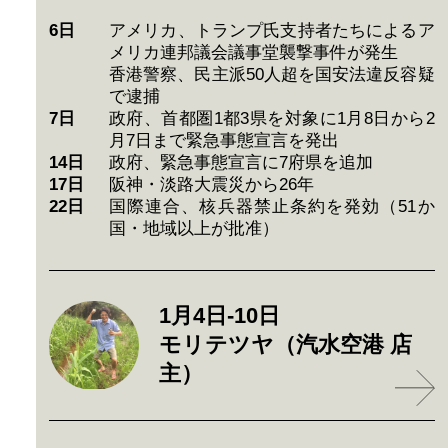
6日
アメリカ、トランプ氏支持者たちによるア
メリカ連邦議会議事堂襲撃事件が発生
香港警察、民主派50人超を国安法違反容疑
で逮捕
7日
政府、首都圏1都3県を対象に1月8日から2
月7日まで緊急事態宣言を発出
14日
政府、緊急事態宣言に7府県を追加
17日
阪神・淡路大震災から26年
22日
国際連合、核兵器禁止条約を発効（51か
国・地域以上が批准）
1月4日-10日
モリテツヤ（汽水空港 店
主）