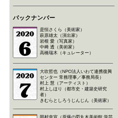
バックナンバー
是恒さくら（美術家）
2020
萩原雄太（演出家）
6
岩根 愛（写真家）
中﨑 透（美術家）
高橋瑞木（キュレーター）
大吹哲也（NPO法人いわて連携復興
2020
センター 常務理事／事務局長）
7
村上 慧（アーティスト）
村上しほり（都市史・建築史研究
者）
きむらとしろうじんじん（美術家）
岡村幸宣（原爆の図丸木美術館 学芸