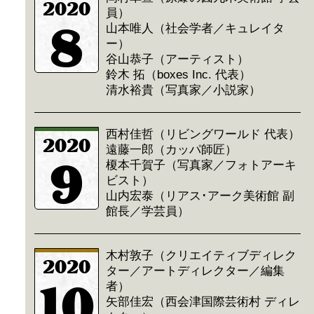
2020
員）
8
山本唯人（社会学者／キュレイタ
ー）
谷山恭子（アーティスト）
鈴木 拓（boxes Inc. 代表）
清水裕貴（写真家／小説家）
西村佳哲（リビングワールド 代表）
2020
遠藤一郎（カッパ師匠）
9
榎本千賀子（写真家／フォトアーキ
ビスト）
山内宏泰（リアス･アーク美術館 副
館長／学芸員）
木村敦子（クリエイティブディレク
2020
ター／アートディレクター／編集
10
者）
矢部佳宏（西会津国際芸術村 ディレ