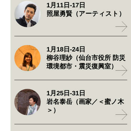
1月11日-17日
照屋勇賢（アーティスト）
1月18日-24日
柳谷理紗（仙台市役所 防災
環境都市・震災復興室）
1月25日-31日
岩名泰岳（画家／＜蜜ノ木
＞）