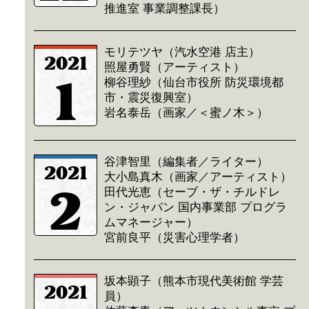
推進室 事業調整課長）
モリテツヤ（汽水空港 店主）
2021
照屋勇賢（アーティスト）
1
柳谷理紗（仙台市役所 防災環境都
市・震災復興室）
岩名泰岳（画家／＜蜜ノ木＞）
谷津智里（編集者／ライター）
2021
大小島真木（画家／アーティスト）
2
田代光恵（セーブ・ザ・チルドレ
ン・ジャパン 国内事業部 プログラ
ムマネージャー）
宮前良平（災害心理学者）
坂本顕子（熊本市現代美術館 学芸
2021
員）