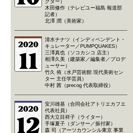
クター）
木田修作（テレビユー福島 報道部
記者）
北澤 潤（美術家）
清水チナツ（インディペンデント・
2020
キュレーター／PUMPQUAKES）
11
三澤真也（ソコカシコ 店主）
相澤久美（建築家／編集者／プロデ
ューサー）
竹久 侑（水戸芸術館 現代美術セン
ター 主任学芸員）
中村 茜（precog 代表取締役）
安川雄基（合同会社アトリエカフエ
2020
代表社員）
12
西大立目祥子（ライター）
手塚夏子（ダンサー／振付家）
森 司（アーツカウンシル東京 事業