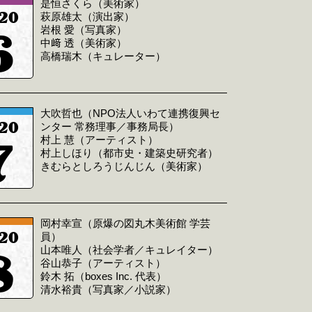
是恒さくら（美術家）
20
萩原雄太（演出家）
6
岩根 愛（写真家）
中﨑 透（美術家）
高橋瑞木（キュレーター）
大吹哲也（NPO法人いわて連携復興セ
20
ンター 常務理事／事務局長）
7
村上 慧（アーティスト）
村上しほり（都市史・建築史研究者）
きむらとしろうじんじん（美術家）
岡村幸宣（原爆の図丸木美術館 学芸
20
員）
8
山本唯人（社会学者／キュレイター）
谷山恭子（アーティスト）
鈴木 拓（boxes Inc. 代表）
清水裕貴（写真家／小説家）