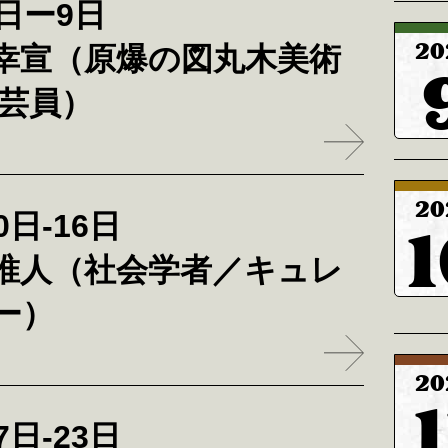
3日ー9日
20
幸宣（原爆の図丸木美術
学芸員）
20
0日-16日
1
唯人（社会学者／キュレ
ー）
20
1
7日-23日