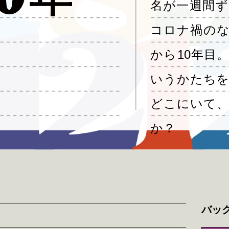
名が一週間ず
コロナ禍のな
から10年目
いうかたちを
どこにいて、
か？
バッ