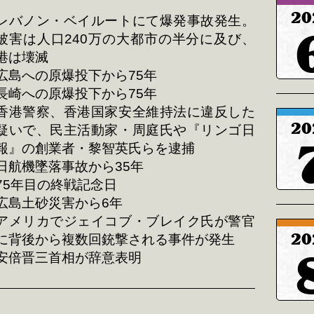
20
レバノン・ベイルートにて爆発事故発生。
被害は人口240万の大都市の半分に及び、
港は壊滅
広島への原爆投下から75年
長崎への原爆投下から75年
香港警察、香港国家安全維持法に違反した
20
疑いで、民主活動家・周庭氏や『リンゴ日
報』の創業者・黎智英氏らを逮捕
日航機墜落事故から35年
75年目の終戦記念日
広島土砂災害から6年
アメリカでジェイコブ・ブレイク氏が警官
20
に背後から複数回銃撃される事件が発生
安倍晋三首相が辞意表明