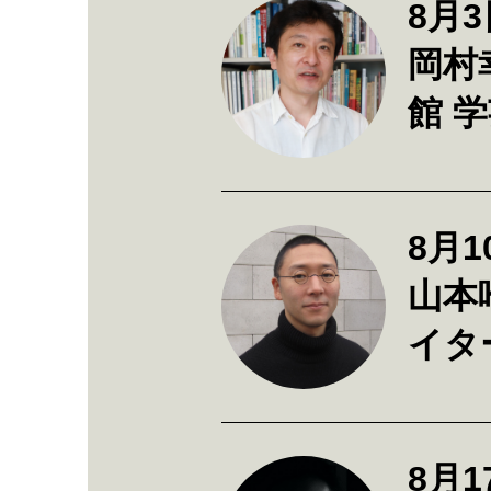
8月
岡村
館 
8月1
山本
イタ
8月1