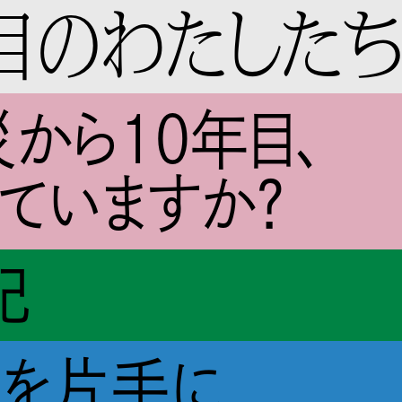
目の
わたした
から10年目、
ていますか？
記
図を片手に