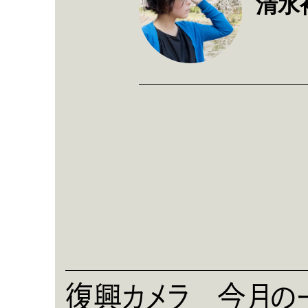
清水
復興カメラ 今月の