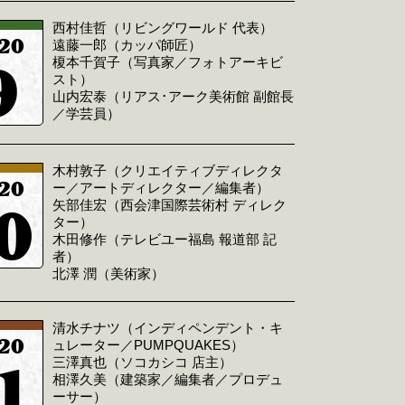
西村佳哲（リビングワールド 代表）
20
遠藤一郎（カッパ師匠）
9
榎本千賀子（写真家／フォトアーキビ
スト）
山内宏泰（リアス･アーク美術館 副館長
／学芸員）
木村敦子（クリエイティブディレクタ
20
ー／アートディレクター／編集者）
0
矢部佳宏（西会津国際芸術村 ディレク
ター）
木田修作（テレビユー福島 報道部 記
者）
北澤 潤（美術家）
清水チナツ（インディペンデント・キ
20
ュレーター／PUMPQUAKES）
1
三澤真也（ソコカシコ 店主）
相澤久美（建築家／編集者／プロデュ
ーサー）