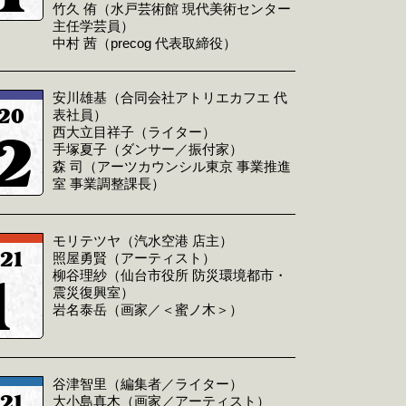
竹久 侑（水戸芸術館 現代美術センター
主任学芸員）
中村 茜（precog 代表取締役）
安川雄基（合同会社アトリエカフエ 代
20
表社員）
2
西大立目祥子（ライター）
手塚夏子（ダンサー／振付家）
森 司（アーツカウンシル東京 事業推進
室 事業調整課長）
モリテツヤ（汽水空港 店主）
21
照屋勇賢（アーティスト）
1
柳谷理紗（仙台市役所 防災環境都市・
震災復興室）
岩名泰岳（画家／＜蜜ノ木＞）
谷津智里（編集者／ライター）
21
大小島真木（画家／アーティスト）