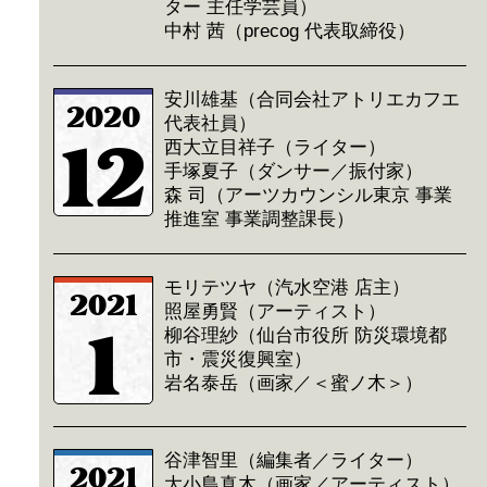
ター 主任学芸員）
中村 茜（precog 代表取締役）
安川雄基（合同会社アトリエカフエ
2020
代表社員）
12
西大立目祥子（ライター）
手塚夏子（ダンサー／振付家）
森 司（アーツカウンシル東京 事業
推進室 事業調整課長）
モリテツヤ（汽水空港 店主）
2021
照屋勇賢（アーティスト）
1
柳谷理紗（仙台市役所 防災環境都
市・震災復興室）
岩名泰岳（画家／＜蜜ノ木＞）
谷津智里（編集者／ライター）
2021
大小島真木（画家／アーティスト）