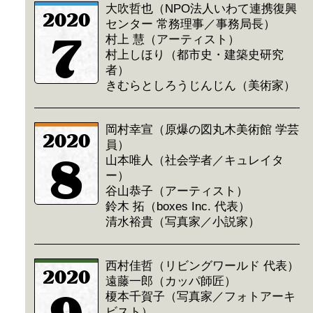
大吹哲也（NPO法人いわて連携復興
2020
センター 常務理事／事務局長）
7
村上 慧（アーティスト）
村上しほり（都市史・建築史研究
者）
きむらとしろうじんじん（美術家）
岡村幸宣（原爆の図丸木美術館 学芸
2020
員）
8
山本唯人（社会学者／キュレイタ
ー）
谷山恭子（アーティスト）
鈴木 拓（boxes Inc. 代表）
清水裕貴（写真家／小説家）
西村佳哲（リビングワールド 代表）
2020
遠藤一郎（カッパ師匠）
榎本千賀子（写真家／フォトアーキ
ビスト）