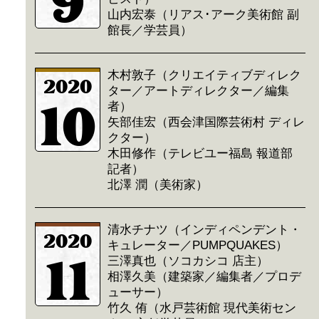
9
山内宏泰（リアス･アーク美術館 副
館長／学芸員）
木村敦子（クリエイティブディレク
2020
ター／アートディレクター／編集
10
者）
矢部佳宏（西会津国際芸術村 ディレ
クター）
木田修作（テレビユー福島 報道部
記者）
北澤 潤（美術家）
清水チナツ（インディペンデント・
2020
キュレーター／PUMPQUAKES）
11
三澤真也（ソコカシコ 店主）
相澤久美（建築家／編集者／プロデ
ューサー）
竹久 侑（水戸芸術館 現代美術セン