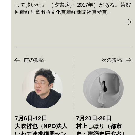
って歩いた』 （夕書房／ 2017年）がある。第67
回産経児童出版文化賞産経新聞社賞受賞。
前の投稿
次の投稿
7月6日-12日
7月20日-26日
大吹哲也（NPO法人
村上しほり（都市
いわて連携復興セン
史・建築史研究者）