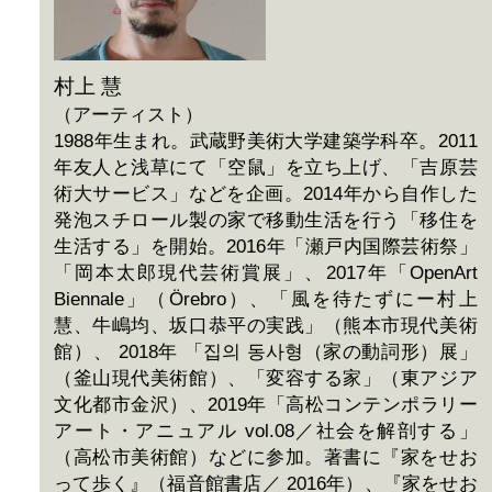
村上 慧
（アーティスト）
1988年生まれ。武蔵野美術大学建築学科卒。2011
年友人と浅草にて「空鼠」を立ち上げ、「吉原芸
術大サービス」などを企画。2014年から自作した
発泡スチロール製の家で移動生活を行う「移住を
生活する」を開始。2016年「瀬戸内国際芸術祭」
「岡本太郎現代芸術賞展」、2017年「OpenArt
Biennale」（Örebro）、「風を待たずにー村上
慧、牛嶋均、坂口恭平の実践」（熊本市現代美術
館）、 2018年 「집의 동사형（家の動詞形）展」
（釜山現代美術館）、「変容する家」（東アジア
文化都市金沢）、2019年「高松コンテンポラリー
アート・アニュアル vol.08／社会を解剖する」
（高松市美術館）などに参加。著書に『家をせお
って歩く』（福音館書店／ 2016年）、『家をせお