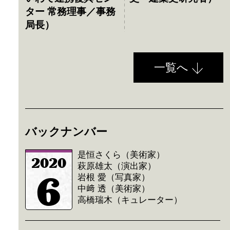
ター 常務理事／事務
局長）
一覧へ
バックナンバー
是恒さくら（美術家）
2020
萩原雄太（演出家）
6
岩根 愛（写真家）
中﨑 透（美術家）
高橋瑞木（キュレーター）