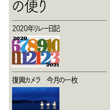
の便り
2020年リレー日記
復興カメラ 今月の一枚