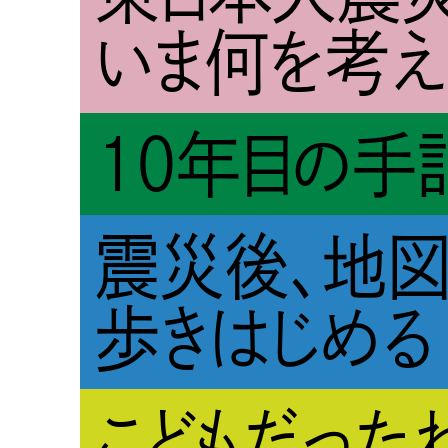
いま何を考え
10年目の手
震災後、地
歩きはじめる
こどもだった