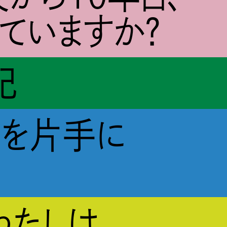
ていますか？
記
図を片手に
わたしは