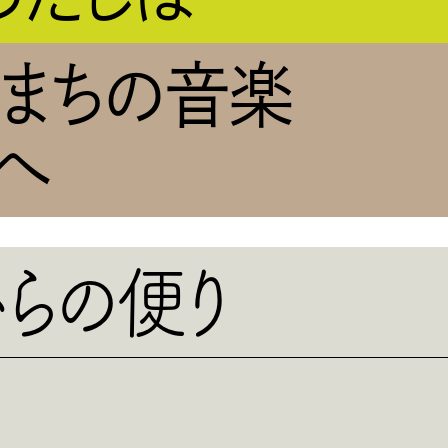
のまちの音楽
へ
ら
の便り