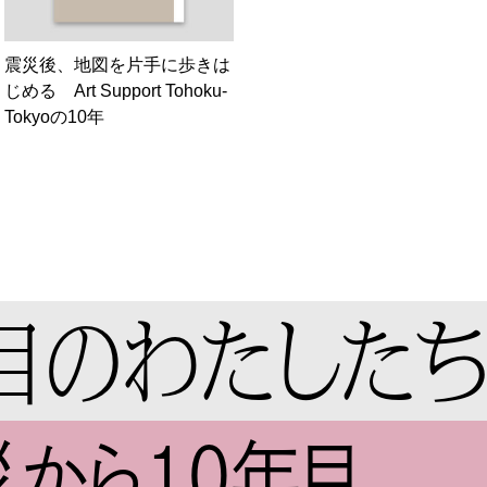
震災後、地図を片手に歩きは
じめる Art Support Tohoku-
Tokyoの10年
目の
わたした
から10年目、