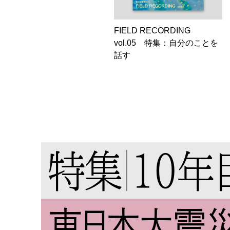
FIELD RECORDING
vol.05 特集：自分のことを
話す
特集
10年
東日本大震災