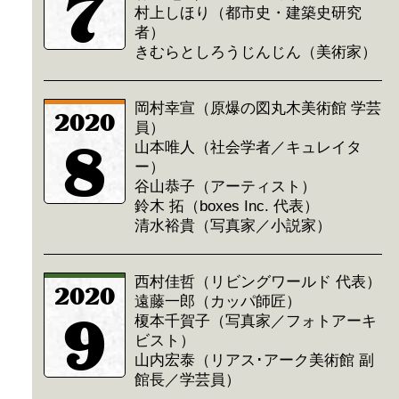
7
村上しほり（都市史・建築史研究
者）
きむらとしろうじんじん（美術家）
岡村幸宣（原爆の図丸木美術館 学芸
2020
員）
8
山本唯人（社会学者／キュレイタ
ー）
谷山恭子（アーティスト）
鈴木 拓（boxes Inc. 代表）
清水裕貴（写真家／小説家）
西村佳哲（リビングワールド 代表）
2020
遠藤一郎（カッパ師匠）
9
榎本千賀子（写真家／フォトアーキ
ビスト）
山内宏泰（リアス･アーク美術館 副
館長／学芸員）