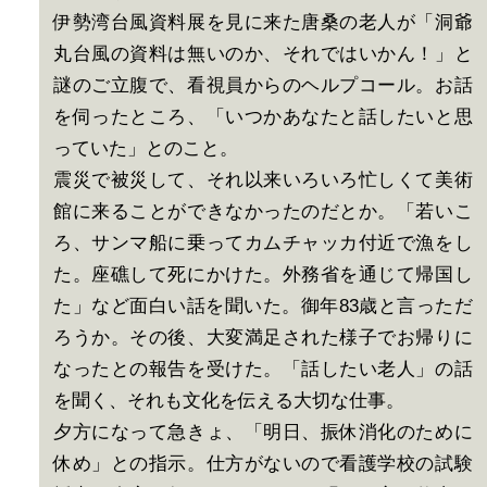
伊勢湾台風資料展を見に来た唐桑の老人が「洞爺
丸台風の資料は無いのか、それではいかん！」と
謎のご立腹で、看視員からのヘルプコール。お話
を伺ったところ、「いつかあなたと話したいと思
っていた」とのこと。
震災で被災して、それ以来いろいろ忙しくて美術
館に来ることができなかったのだとか。「若いこ
ろ、サンマ船に乗ってカムチャッカ付近で漁をし
た。座礁して死にかけた。外務省を通じて帰国し
た」など面白い話を聞いた。御年83歳と言っただ
ろうか。その後、大変満足された様子でお帰りに
なったとの報告を受けた。「話したい老人」の話
を聞く、それも文化を伝える大切な仕事。
夕方になって急きょ、「明日、振休消化のために
休め」との指示。仕方がないので看護学校の試験