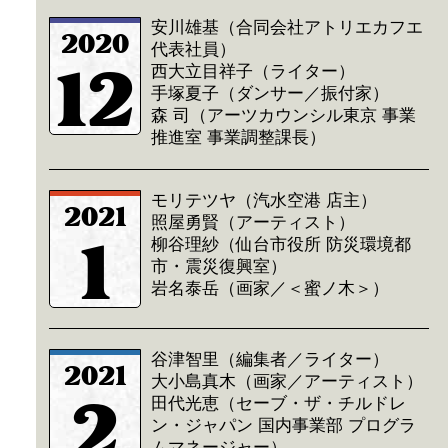
安川雄基（合同会社アトリエカフエ
2020
代表社員）
12
西大立目祥子（ライター）
手塚夏子（ダンサー／振付家）
森 司（アーツカウンシル東京 事業
推進室 事業調整課長）
モリテツヤ（汽水空港 店主）
2021
照屋勇賢（アーティスト）
1
柳谷理紗（仙台市役所 防災環境都
市・震災復興室）
岩名泰岳（画家／＜蜜ノ木＞）
谷津智里（編集者／ライター）
2021
大小島真木（画家／アーティスト）
2
田代光恵（セーブ・ザ・チルドレ
ン・ジャパン 国内事業部 プログラ
ムマネージャー）