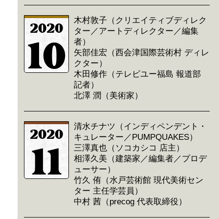
木村敦子（クリエイティブディレク
2020
ター／アートディレクター／編集
10
者）
矢部佳宏（西会津国際芸術村 ディレ
クター）
木田修作（テレビユー福島 報道部
記者）
北澤 潤（美術家）
清水チナツ（インディペンデント・
2020
キュレーター／PUMPQUAKES）
11
三澤真也（ソコカシコ 店主）
相澤久美（建築家／編集者／プロデ
ューサー）
竹久 侑（水戸芸術館 現代美術セン
ター 主任学芸員）
中村 茜（precog 代表取締役）