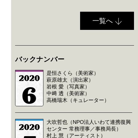
一覧へ
バックナンバー
是恒さくら（美術家）
2020
萩原雄太（演出家）
6
岩根 愛（写真家）
中﨑 透（美術家）
高橋瑞木（キュレーター）
大吹哲也（NPO法人いわて連携復興
2020
センター 常務理事／事務局長）
村上 慧（アーティスト）