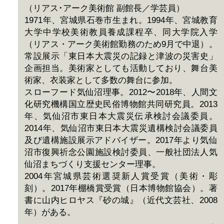
（リアス･アーク美術館 副館長／学芸員）
1971年、宮城県石巻市生まれ。1994年、宮城教育
大学中学校美術教員養成課程卒、同大学院入学
（リアス・アーク美術館勤務のため9月で中退）。
常設展示「東日本大震災の記録と津波の災害史」
企画担当。美術家としても活動しており、舞台美
術家、衣装家として多数の舞台に参加。
スローフード気仙沼理事。2012〜2018年、人間文
化研究機構国立歴史民俗博物館共同研究員。2013
年、気仙沼市東日本大震災伝承検討会議委員。
2014年、気仙沼市東日本大震災遺構検討会議委員
及び遺構施設展示アドバイザー。2017年より気仙
沼市復興祈念公園施設検討委員、一般社団法人気
仙沼まちづくり支援センター理事。
2004年宮城県芸術選奨新人賞受賞（美術・彫
刻）。2017年棚橋賞受賞（日本博物館協会）。著
書に山内ヒロヤス『砂の城』（近代文芸社、2008
年）がある。