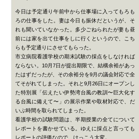
今日は予定通り午前中から仕事場に入ってもろも
ろの仕事をした。妻は今日も振休だというが、そ
れも聞いていなかった。多少ごねられたが妻も昼
前には家を出て仕事をしに行くというので、こち
らも予定通りにさせてもらった。
市立病院看護学校の期末試験の採点をしなければ
ならない。10月7日が提出期限で、結構余裕があっ
たはずだったが、その余裕分を9月の議会対応で全
てそがれてしまった。それと9月26日にオープンし
た特別展「伝えたい伊勢湾台風の教訓〜巨大化す
る台風に備えて〜」の展示作業や取材対応で、だ
いぶ時間を取られてしまった。
看護学校の試験問題は、半期授業の全てについて
レポートを書かせている。ゆえに採点と言っても
レポートの評価なので、けっこう大変。